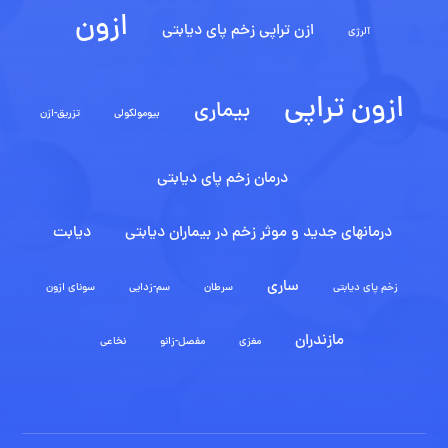
ازون
ازن تراپی زخم پای دیابتی
آلرژی
ازون تراپی
بیماری
بیومولکولی
تزریق-ازن
درمان زخم پای دیابتی
درمانهای جدید و موثر زخم در بیماران دیابتی
دیابت
ساری
زخم پای دیابتی
سرطان
سم-زدایی
سونای ازون
مازندران
مغزی
مفصل-زانو
نخاعی