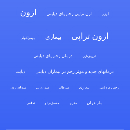
ازون
ازن تراپی زخم پای دیابتی
آلرژی
ازون تراپی
بیماری
بیومولکولی
درمان زخم پای دیابتی
تزریق-ازن
درمانهای جدید و موثر زخم در بیماران دیابتی
دیابت
ساری
زخم پای دیابتی
سرطان
سم-زدایی
سونای ازون
مازندران
مغزی
مفصل-زانو
نخاعی