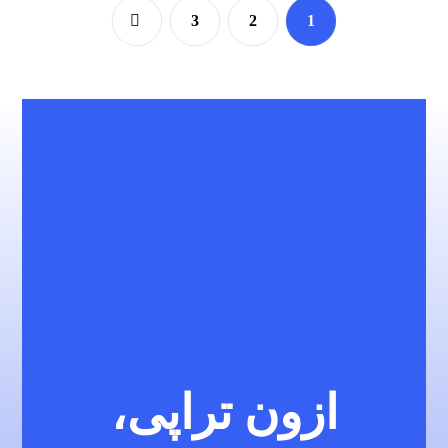
3
2
1
ازون تراپی،